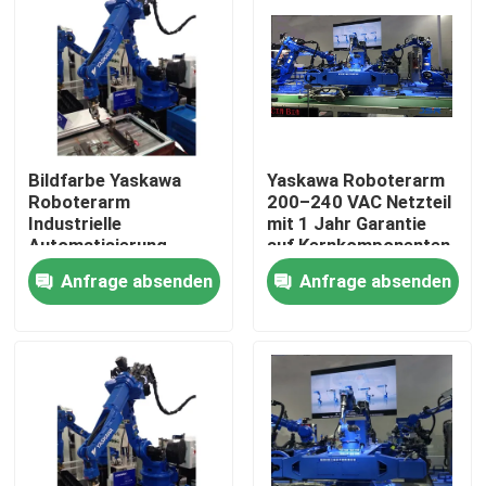
Bildfarbe Yaskawa
Yaskawa Roboterarm
Roboterarm
200–240 VAC Netzteil
Industrielle
mit 1 Jahr Garantie
Automatisierung
auf Kernkomponenten
Roboterarm für die
Anfrage absenden
Anfrage absenden
industrielle Produktion
Haus
Produkte
Videos