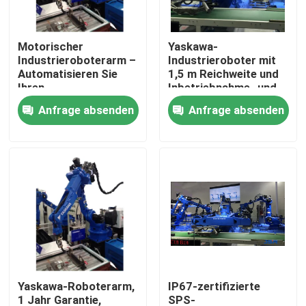
Über uns
Motorischer
Yaskawa-
Industrieroboterarm –
Industrieroboter mit
Automatisieren Sie
1,5 m Reichweite und
Fabrik-Ausflug
Ihren
Inbetriebnahme- und
Fertigungsprozess
Schulungsservice
Anfrage absenden
Anfrage absenden
mit Kernkomponenten
Qualitätskontrolle
Treten Sie mit uns in Verbindung
Nachrichten
Fälle
Yaskawa-Roboterarm,
IP67-zertifizierte
Fordern Sie ein Zitat
1 Jahr Garantie,
SPS-