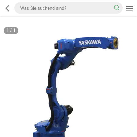
1
/
1