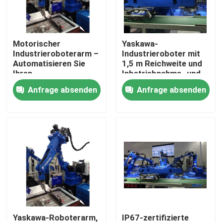
Über uns
Motorischer
Yaskawa-
Industrieroboterarm –
Industrieroboter mit
Fabrik-Ausflug
Automatisieren Sie
1,5 m Reichweite und
Ihren
Inbetriebnahme- und
Fertigungsprozess
Schulungsservice
Anfrage absenden
Anfrage absenden
Qualitätskontrolle
mit Kernkomponenten
Treten Sie mit uns in Verbindung
Nachrichten
Fälle
Fordern Sie ein Zitat
Yaskawa-Roboterarm,
IP67-zertifizierte