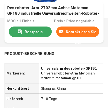
Des roboter-Arm-2702mm Achse Motoman
GP180 industrielle Universalreichweiten-Roboter-
des Arm-6 für die materielle Abbau-Behandlung
MOQ：1 Einheit
Preis：Price negotiable
Bestpreis
Kontaktieren Sie
uns
PRODUKT-BESCHREIBUNG
Universalarm des roboter-GP180
,
Markieren:
Universalroboter-Arm Motoman
,
2702mm motoman gp180
Herkunftsort
Shanghai, China
Lieferzeit
7-10 Tage