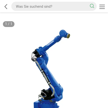
1
/
1