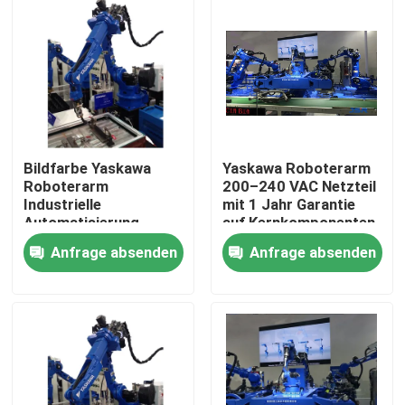
Bildfarbe Yaskawa
Yaskawa Roboterarm
Roboterarm
200–240 VAC Netzteil
Industrielle
mit 1 Jahr Garantie
Automatisierung
auf Kernkomponenten
Roboterarm für die
Anfrage absenden
Anfrage absenden
industrielle Produktion
Haus
Produkte
Videos