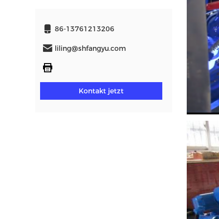
86-13761213206
liling@shfangyu.com
Kontakt jetzt