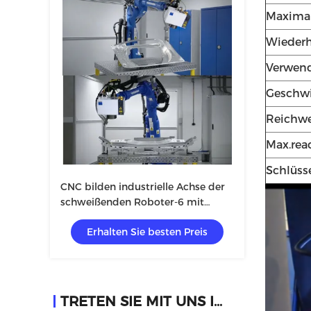
Maximal
Wiederh
Verwen
Geschwi
Reichwe
Max.rea
Schlüss
CNC bilden industrielle Achse der
schweißenden Roboter-6 mit
Servomotor einen Bogen
Erhalten Sie besten Preis
TRETEN SIE MIT UNS IN VERBINDUNG