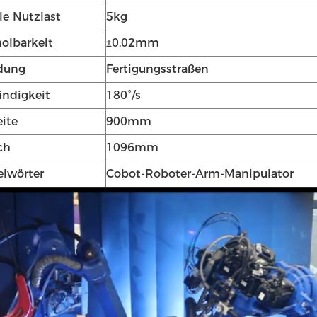
e Nutzlast
5kg
olbarkeit
±0.02mm
dung
Fertigungsstraßen
ndigkeit
180°/s
ite
900mm
ch
1096mm
elwörter
Cobot-Roboter-Arm-Manipulator