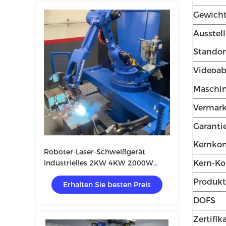
Gewicht
Ausstel
Standor
Videoa
Maschin
Vermark
Garanti
Kernko
Roboter-Laser-Schweißgerät
industrielles 2KW 4KW 2000W
Kern-K
4000W
Produk
Erhalten Sie besten Preis
DOFS
Zertifik