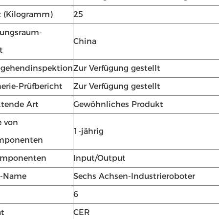
 (Kilogramm)
25
lungsraum-
China
t
bgehendinspektion
Zur Verfügung gestellt
erie-Prüfbericht
Zur Verfügung gestellt
tende Art
Gewöhnliches Produkt
e von
1-jährig
mponenten
omponenten
Input/Output
t-Name
Sechs Achsen-Industrieroboter
6
at
CER