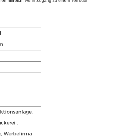
en hilfreich, wenn Zugang zu einem Teil oder
d
um
ktionsanlage,
ckerei-,
e, Werbefirma