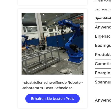
in ein völ
begrenzt i
Spezifika
Anwen
Eigensc
Beding
Produkt
Garanti
Energie
Spannu
industrieller schweißende Roboter-
Roboterarm-Laser-Schneider
2000W 4000W
Erhalten Sie besten Preis
Anwendb