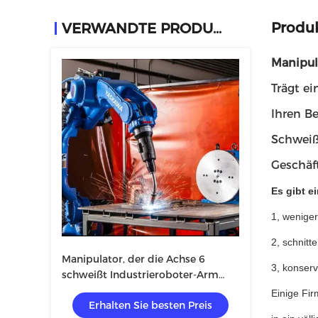
Produ
VERWANDTE PRODUKTE
Manipul
Trägt e
Ihren B
Schweiß
Geschäf
Es gibt e
1, wenige
2, schnitt
Manipulator, der die Achse 6
3, konserv
schweißt Industrieroboter-Arm
5kg mahlt
Einige Fi
Erhalten Sie besten Preis