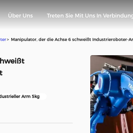
Über Uns
Treten Sie Mit Uns In Verbindun
ter
>
Manipulator, der die Achse 6 schweißt Industrieroboter-
chweißt
t
dustrieller Arm 5kg