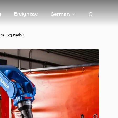
g
Ereignisse
German
Arm 5kg mahlt