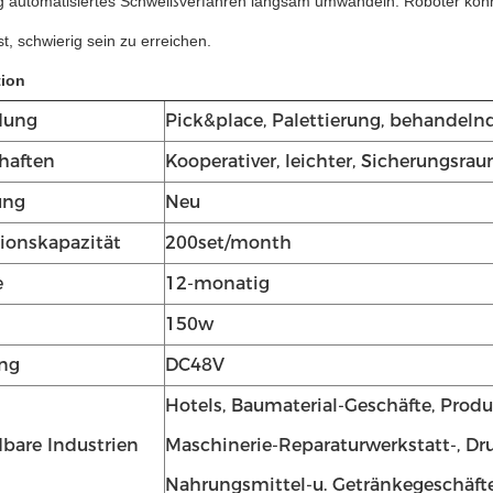
lig automatisiertes Schweißverfahren langsam umwandeln. Roboter könn
st, schwierig sein zu erreichen.
tion
dung
Pick&place, Palettierung, behandeln
haften
Kooperativer, leichter, Sicherungsra
ung
Neu
ionskapazität
200set/month
e
12-monatig
150w
ng
DC48V
Hotels, Baumaterial-Geschäfte, Produ
are Industrien
Maschinerie-Reparaturwerkstatt-, Dru
Nahrungsmittel-u. Getränkegeschäft